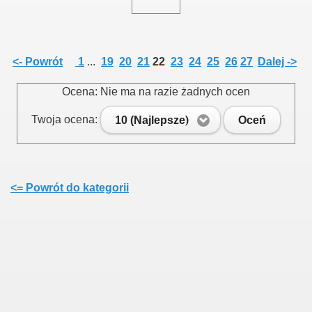
015
<- Powrót
1
...
19
20
21
22
23
24
25
26
27
Dalej ->
Ocena: Nie ma na razie żadnych ocen
3
Twoja ocena:
10 (Najlepsze)
Oceń
<= Powrót do kategorii
 na III Kadencję 2019 - 2024