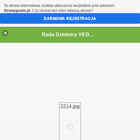
Ta strona internetowa została utworzona bezpłatnie pod adresem
Stronygratis.pl
. Czy chcesz też mieć własną stronę?
DARMOWA REJESTRACJA
Rada Dzielnicy VII Dwór
 IV KADENCJĘ 2024-2029
2214.jpg
i
ycieczki