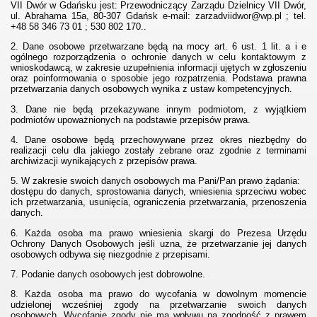
VII Dwór w Gdańsku jest: Przewodniczący Zarządu Dzielnicy VII Dwór,
ul. Abrahama 15a, 80-307 Gdańsk e-mail: zarzadviidwor@wp.pl ; tel.
+48 58 346 73 01 ; 530 802 170..
015
2. Dane osobowe przetwarzane będą na mocy art. 6 ust. 1 lit. a i e
ogólnego rozporządzenia o ochronie danych w celu kontaktowym z
wnioskodawcą, w zakresie uzupełnienia informacji ujętych w zgłoszeniu
oraz poinformowania o sposobie jego rozpatrzenia. Podstawa prawna
przetwarzania danych osobowych wynika z ustaw kompetencyjnych.
3. Dane nie będą przekazywane innym podmiotom, z wyjątkiem
3
podmiotów upoważnionych na podstawie przepisów prawa.
4. Dane osobowe będą przechowywane przez okres niezbędny do
realizacji celu dla jakiego zostały zebrane oraz zgodnie z terminami
archiwizacji wynikających z przepisów prawa.
5. W zakresie swoich danych osobowych ma Pani/Pan prawo żądania:
dostępu do danych, sprostowania danych, wniesienia sprzeciwu wobec
ich przetwarzania, usunięcia, ograniczenia przetwarzania, przenoszenia
danych.
6. Każda osoba ma prawo wniesienia skargi do Prezesa Urzędu
Ochrony Danych Osobowych jeśli uzna, że przetwarzanie jej danych
osobowych odbywa się niezgodnie z przepisami.
7. Podanie danych osobowych jest dobrowolne.
8. Każda osoba ma prawo do wycofania w dowolnym momencie
 na III Kadencję 2019 - 2024
udzielonej wcześniej zgody na przetwarzanie swoich danych
osobowych. Wycofanie zgody nie ma wpływu na zgodność z prawem