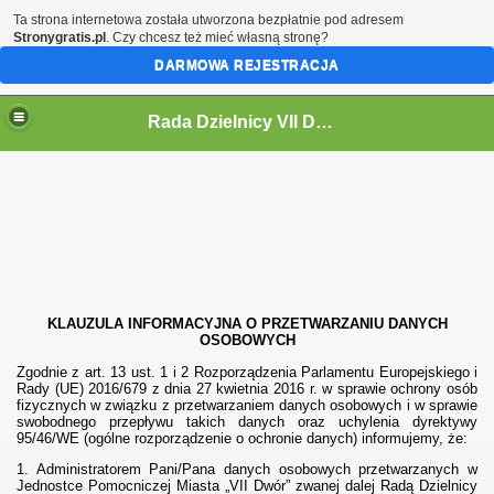
Ta strona internetowa została utworzona bezpłatnie pod adresem
Stronygratis.pl
. Czy chcesz też mieć własną stronę?
DARMOWA REJESTRACJA
Rada Dzielnicy VII Dwór
 IV KADENCJĘ 2024-2029
KLAUZULA INFORMACYJNA O PRZETWARZANIU DANYCH
OSOBOWYCH
Zgodnie z art. 13 ust. 1 i 2 Rozporządzenia Parlamentu Europejskiego i
Rady (UE) 2016/679 z dnia 27 kwietnia 2016 r. w sprawie ochrony osób
i
fizycznych w związku z przetwarzaniem danych osobowych i w sprawie
swobodnego przepływu takich danych oraz uchylenia dyrektywy
95/46/WE (ogólne rozporządzenie o ochronie danych) informujemy, że:
1. Administratorem Pani/Pana danych osobowych przetwarzanych w
Jednostce Pomocniczej Miasta „VII Dwór” zwanej dalej Radą Dzielnicy
ycieczki