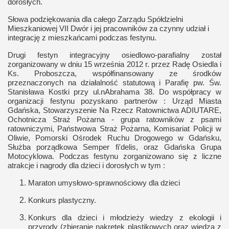
dorosłych.
Słowa podziękowania dla całego Zarządu Spółdzielni
Mieszkaniowej VII Dwór i jej pracowników za czynny udział i
integrację z mieszkańcami podczas festynu.
Drugi festyn integracyjny osiedlowo-parafialny został
zorganizowany w dniu 15 września 2012 r. przez Radę Osiedla i
Ks. Proboszcza, współfinansowany ze środków
przeznaczonych na działalność statutową i Parafię pw. Św.
Stanisława Kostki przy ul.nAbrahama 38. Do współpracy w
organizacji festynu pozyskano partnerów : Urząd Miasta
Gdańska, Stowarzyszenie Na Rzecz Ratownictwa ADIUTARE,
Ochotnicza Straż Pożarna - grupa ratowników z psami
ratowniczymi, Państwowa Straż Pożarna, Komisariat Policji w
Oliwie, Pomorski Ośrodek Ruchu Drogowego w Gdańsku,
Służba porządkowa Semper fi'delis, oraz Gdańska Grupa
Motocyklowa. Podczas festynu zorganizowano się z liczne
atrakcje i nagrody dla dzieci i dorosłych w tym :
Maraton umysłowo-sprawnościowy dla dzieci
Konkurs plastyczny.
Konkurs dla dzieci i młodzieży wiedzy z ekologii i
przyrody (zbieranie nakrętek plastikowych oraz wiedza z