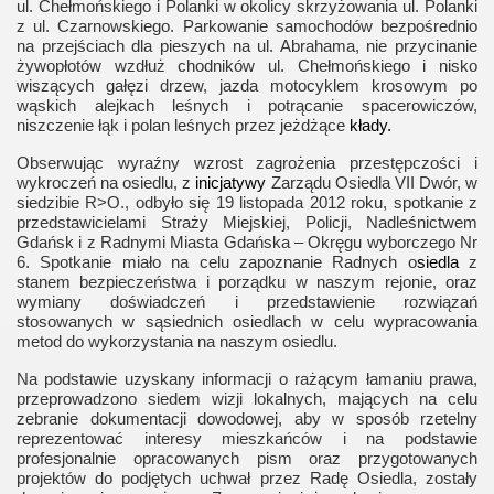
ul. Chełmońskiego i Polanki w okolicy skrzyżowania ul. Polanki
z ul. Czarnowskiego. Parkowanie samochodów bezpośrednio
na przejściach dla pieszych na ul. Abrahama, nie przycinanie
żywopłotów wzdłuż chodników ul. Chełmońskiego i nisko
wiszących gałęzi drzew, jazda motocyklem krosowym po
wąskich alejkach leśnych i potrącanie spacerowiczów,
niszczenie łąk i polan leśnych przez jeżdżące
kłady.
Obserwując wyraźny wzrost zagrożenia przestępczości i
wykroczeń na osiedlu, z
inicjatywy
Zarządu Osiedla VII Dwór, w
siedzibie R>O., odbyło się 19 listopada 2012 roku, spotkanie z
przedstawicielami Straży Miejskiej, Policji, Nadleśnictwem
Gdańsk i z Radnymi Miasta Gdańska – Okręgu wyborczego Nr
6. Spotkanie miało na celu zapoznanie Radnych o
siedla
z
stanem bezpieczeństwa i porządku w naszym rejonie, oraz
wymiany doświadczeń i przedstawienie rozwiązań
stosowanych w sąsiednich osiedlach w celu wypracowania
metod do wykorzystania na naszym osiedlu.
Na podstawie uzyskany informacji o rażącym łamaniu prawa,
przeprowadzono siedem wizji lokalnych, mających na celu
zebranie dokumentacji dowodowej, aby w sposób rzetelny
reprezentować interesy mieszkańców i na podstawie
profesjonalnie opracowanych pism oraz przygotowanych
projektów do podjętych uchwał przez Radę Osiedla, zostały