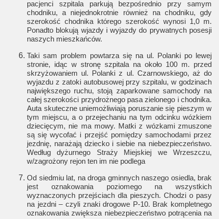
pacjenci szpitala parkują bezpośrednio przy samym
chodniku, a niejednokrotnie również na chodniku, gdy
szerokość chodnika którego szerokość wynosi 1,0 m.
Ponadto blokują wjazdy i wyjazdy do prywatnych posesji
naszych mieszkańców.
Taki sam problem powtarza się na ul. Polanki po lewej
stronie, idąc w stronę szpitala na około 100 m. przed
skrzyżowaniem ul. Polanki z ul. Czarnowskiego, aż do
wyjazdu z zatoki autobusowej przy szpitalu, w godzinach
największego ruchu, stoją zaparkowane samochody na
całej szerokości przydrożnego pasa zielonego i chodnika.
Auta skuteczne uniemożliwiają poruszanie się pieszym w
tym miejscu, a o przejechaniu na tym odcinku wózkiem
dziecięcym, nie ma mowy. Matki z wózkami zmuszone
są się wycofać i przejść pomiędzy samochodami przez
jezdnię, narażają dziecko i siebie na niebezpieczeństwo.
Według dyżurnego Straży Miejskiej we Wrzeszczu,
w/zagrożony rejon ten im nie podlega
Od siedmiu lat, na droga gminnych naszego osiedla, brak
jest oznakowania poziomego na wszystkich
wyznaczonych przejściach dla pieszych. Chodzi o pasy
na jezdni – czyli znaki drogowe P-10. Brak kompletnego
oznakowania zwiększa niebezpieczeństwo potrącenia na