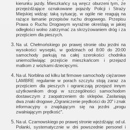
kierunku jazdy. Mieszkańcy są wręcz oburzeni tym, że
przejeżdżające oznakowane pojazdy Policji i Straży
Miejskiej widząc taką sytuację, w ogóle nie reagują na
rażące łamanie przepisów ruchu drogowego. Przepisu
Prawa o Ruchu Drogowym wyraźnie określają w jakiej
odległości wolno zatrzymać za skrzyżowaniem dróg i za
przejściem dla pieszych.
Na ul. Chełmońskiego po prawej stronie obu jezdni na
wysokości wysepki, w godzinach od 8:00 do 20:00
samochody parkują na całej szerokości chodnika
uniemożliwiając przejście mieszkańcom i przejazd
matkom z wózkami dziecięcymi.
Na ul. Norblina od kilku lat firmowe samochody ciężarowe
LAMBRE regularnie w porach szczytu stoją zaraz za
przejściem dla pieszych i ograniczają przejazd innym
użytkownikom drogi w szczególności samochodom
dostawczym z zaopatrzeniem do sklepów. Zasłaniają
dwa znaki drogowe „Ograniczenie prędkości do 20” i znak
informacyjny o znajdującym się na jezdni „progu
zwalniającym prędkość”.
Na ul. Czarnowskiego po prawej stronie wjeżdżając od ul.
Polanki, systematycznie w dni powszednie personel i