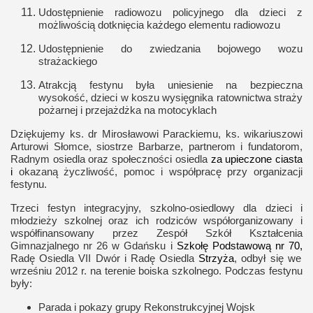
Udostępnienie radiowozu policyjnego dla dzieci z
możliwością dotknięcia każdego elementu radiowozu
Udostępnienie do zwiedzania bojowego wozu
strażackiego
Atrakcją festynu była uniesienie na bezpieczna
wysokość, dzieci w koszu wysięgnika ratownictwa straży
pożarnej i przejażdżka na motocyklach
Dziękujemy ks. dr Mirosławowi Parackiemu, ks. wikariuszowi
Arturowi Słomce, siostrze Barbarze, partnerom i fundatorom,
Radnym osiedla oraz społeczności osiedla
za upieczone
ciasta
i
okazaną życzliwość, pomoc i współpracę przy organizacji
festynu.
Trzeci festyn integracyjny, szkolno-osiedlowy dla dzieci i
młodzieży szkolnej oraz ich rodziców współorganizowany i
współfinansowany przez Zespół Szkół Kształcenia
Gimnazjalnego nr 26 w Gdańsku i
Szkołę Podstawową nr 70,
Radę Osiedla VII Dwór i Radę Osiedla
Strzyża
, odbył się we
wrześniu 2012 r. na terenie boiska szkolnego. Podczas festynu
były:
Parada i pokazy grupy Rekonstrukcyjnej Wojsk