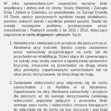
W roku sprawozdawczym zauważono wyraźny brak
w
spółpracy i dobrej woli ze strony Straży Miejskiej i Zarządu
Dróg i Zieleni w Gdańsku, co powodowało, że Zarząd Osiedla
VII Dwór, oprócz pozytywnych wyników swojej działalności,
pomimo usilnych starań i wysiłków poniósł porażki. Nadal nie
zostały rozwiązane problemy przekazywane przez
mieszkańców i Radnych osiedla z lat 2011 i 2012, dotyczące
zagrożenia
w ruchu drogowym i pieszym.
Są to:
Niewidoczne i niebezpieczne przejście dla pieszych na ul.
Abrahama przy kościele, bardzo często zastawione
przez samochody przyjeżdżające na korty lub do
przychodni na rehabilitację. Dzieci idące do i powracające
ze szkoły, oraz osoby starsze o ograniczonej sprawności
fizycznej, zmuszone są przechodzić na drugą stronę
ulicy pomiędzy zaparkowanymi samochodami lub na
skos przez skrzyżowanie, bo innej drogi nie mają.
Zasłanianie widoczności przy włączeniu się do ruchu
samochodem z ul. Norblina w ul. Abrahama.
Zaparkowane na ulicy Abrahama samochody i przejściu
dla pieszych, aż do samego skrzyżowania zasłaniają
widoczność pojazdów jadących z przeciwka Brak
wolnego pasu ruchu i widoczności zmusza kierujących
do włączania się do ruchu na tzw. wyczucie i pod prąd