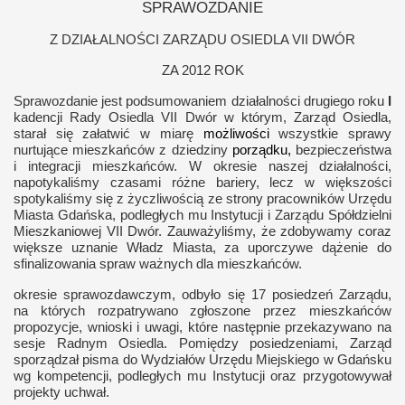
SPRAWOZDANIE
Z DZIAŁALNOŚCI ZARZĄDU OSIEDLA VII DWÓR
ZA 2012 ROK
Sprawozdanie jest podsumowaniem działalności drugiego roku
I
kadencji Rady Osiedla VII Dwór w którym, Zarząd Osiedla,
starał się załatwić w miarę
możliwości
wszystkie sprawy
nurtujące mieszkańców z dziedziny
porządku,
bezpieczeństwa
i integracji mieszkańców. W okresie naszej działalności,
napotykaliśmy czasami różne bariery, lecz w większości
spotykaliśmy się z życzliwością ze strony pracowników Urzędu
Miasta Gdańska, podległych mu Instytucji i Zarządu Spółdzielni
Mieszkaniowej VII Dwór. Zauważyliśmy, że zdobywamy coraz
większe uznanie Władz Miasta, za uporczywe dążenie do
sfinalizowania spraw ważnych dla mieszkańców.
okresie sprawozdawczym, odbyło się 17 posiedzeń Zarządu,
na których rozpatrywano zgłoszone przez mieszkańców
propozycje, wnioski i uwagi, które następnie przekazywano na
sesje Radnym Osiedla. Pomiędzy posiedzeniami, Zarząd
sporządzał pisma do Wydziałów Urzędu Miejskiego w Gdańsku
wg kompetencji, podległych mu Instytucji oraz przygotowywał
projekty uchwał.