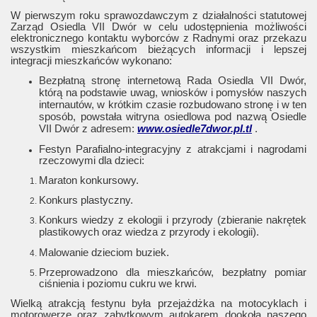
W pierwszym roku sprawozdawczym z działalności statutowej
Zarząd Osiedla VII Dwór w celu udostępnienia możliwości
elektronicznego kontaktu wyborców z Radnymi oraz przekazu
wszystkim mieszkańcom bieżących informacji i lepszej
integracji mieszkańców wykonano:
Bezpłatną stronę internetową Rada Osiedla VII Dwór,
którą na podstawie uwag, wniosków i pomysłów naszych
internautów, w krótkim czasie rozbudowano stronę i w ten
sposób, powstała witryna osiedlowa pod nazwą Osiedle
VII Dwór z adresem:
www.osiedle7dwor.pl.tl
.
Festyn Parafialno-integracyjny z atrakcjami i nagrodami
rzeczowymi dla dzieci:
Maraton konkursowy.
Konkurs plastyczny.
Konkurs wiedzy z ekologii i przyrody (zbieranie nakrętek
plastikowych oraz wiedza z przyrody i ekologii).
Malowanie dzieciom buziek.
Przeprowadzono dla mieszkańców, bezpłatny pomiar
ciśnienia i poziomu cukru we krwi.
Wielką atrakcją festynu była przejażdżka na motocyklach i
motorowerze oraz zabytkowym autokarem dookoła naszego