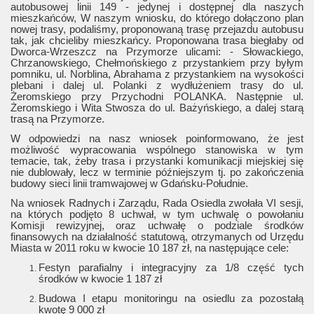
autobusowej linii 149 - jedynej i dostępnej dla naszych
mieszkańców, W naszym wniosku, do którego dołączono plan
nowej trasy, podaliśmy, proponowaną trasę przejazdu autobusu
tak, jak chcieliby mieszkańcy. Proponowana trasa biegłaby od
Dworca-Wrzeszcz na Przymorze ulicami: - Słowackiego,
Chrzanowskiego, Chełmońskiego z przystankiem przy byłym
pomniku, ul. Norblina, Abrahama z przystankiem na wysokości
plebani i dalej ul. Polanki z wydłużeniem trasy do ul.
Żeromskiego przy Przychodni POLANKA. Następnie ul.
Żeromskiego i Wita Stwosza do ul. Bażyńskiego, a dalej starą
trasą na Przymorze.
W odpowiedzi na nasz wniosek poinformowano, że jest
możliwość wypracowania wspólnego stanowiska w tym
temacie, tak, żeby trasa i przystanki komunikacji miejskiej się
nie dublowały, lecz w terminie późniejszym tj. po zakończenia
budowy sieci linii tramwajowej w Gdańsku-Południe.
Na wniosek Radnych i Zarządu, Rada Osiedla zwołała VI sesji,
na których podjęto 8 uchwał, w tym uchwalę o powołaniu
Komisji rewizyjnej, oraz uchwałę o podziale środków
finansowych na działalność statutową, otrzymanych od Urzędu
Miasta w 2011 roku w kwocie 10 187 zł, na następujące cele:
Festyn parafialny i integracyjny za 1/8 część tych
środków w kwocie 1 187 zł
Budowa I etapu monitoringu na osiedlu za pozostałą
kwotę 9 000 zł