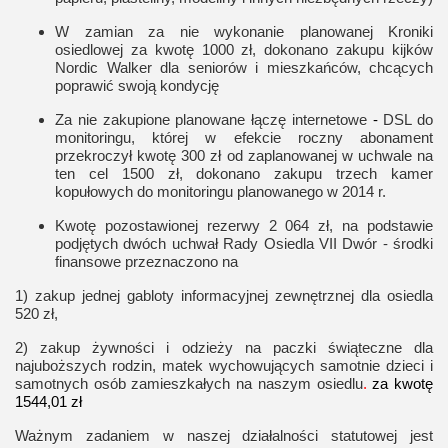
W zamian za nie wykonanie planowanej Kroniki
osiedlowej za kwotę 1000 zł, dokonano zakupu kijków
Nordic Walker dla seniorów i mieszkańców, chcących
poprawić swoją kondycję
Za nie zakupione planowane łączę internetowe
-
DSL do
monitoringu, której w efekcie roczny abonament
przekroczył kwotę 300 zł od zaplanowanej w uchwale na
ten cel 1500 zł, dokonano zakupu trzech kamer
kopułowych do monitoringu planowanego w 2014 r.
Kwotę pozostawionej rezerwy 2 064 zł, na podstawie
podjętych dwóch uchwał Rady Osiedla VII Dwór - środki
finansowe przeznaczono na
1) zakup jednej gabloty informacyjnej zewnętrznej dla osiedla
520 zł,
2) zakup żywności i odzieży na paczki świąteczne dla
najuboższych rodzin, matek wychowujących samotnie dzieci i
samotnych osób zamieszkałych na naszym osiedlu
.
za kwotę
1544,01 zł
Ważnym zadaniem w naszej działalności statutowej jest