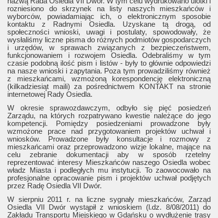
nazwą Rada Osiedla VII Dwór. W tym celu wydrukowano ulotki i
rozniesiono do skrzynek na listy naszych mieszkańców i
wyborców, powiadamiając ich, o elektronicznym sposobie
kontaktu z Radnymi Osiedla. Uzyskane tą drogą, od
społeczności wnioski, uwagi i postulaty, spowodowały, że
wysłaliśmy liczne pisma do różnych podmiotów gospodarczych
i urzędów, w sprawach związanych z bezpieczeństwem,
funkcjonowaniem i rozwojem Osiedla. Odebraliśmy w tym
czasie podobną ilość pism i listów - były to głównie odpowiedzi
na nasze wnioski i zapytania. Poza tym prowadziliśmy również
z mieszkańcami, wzmożoną korespondencję elektroniczną
(kilkadziesiąt maili) za pośrednictwem KONTAKT na stronie
internetowej Rady Osiedla.
W okresie sprawozdawczym, odbyło się pięć posiedzeń
Zarządu, na których rozpatrywano kwestie należące do jego
kompetencji. Pomiędzy posiedzeniami prowadzone były
wzmożone prace nad przygotowaniem projektów uchwał i
wniosków. Prowadzone były konsultacje i rozmowy z
mieszkańcami oraz przeprowadzono wizje lokalne, mające na
celu zebranie dokumentacji aby w sposób rzetelny
reprezentować interesy Mieszkańców naszego Osiedla wobec
władz Miasta i podległych mu instytucji. To zaowocowało na
profesjonalne opracowanie pism i projektów uchwał podjętych
przez Radę Osiedla VII Dwór.
W sierpniu 2011 r. na liczne sygnały mieszkańców, Zarząd
Osiedla VII Dwór wystąpił z wnioskiem (l.dz. 8/08/2011) do
Zakładu Transportu Miejskiego w Gdańsku o wydłużenie trasy