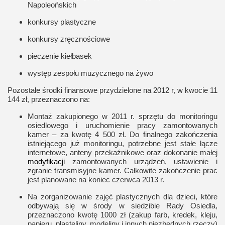
Napoleońskich
konkursy plastyczne
konkursy zręcznościowe
pieczenie kiełbasek
występ zespołu muzycznego na żywo
Pozostałe środki finansowe przydzielone na 2012 r, w kwocie 11
144 zł, przeznaczono na:
Montaż zakupionego w 2011 r. sprzętu do monitoringu
osiedlowego i uruchomienie pracy zamontowanych
kamer – za kwotę 4 500 zł. Do finalnego zakończenia
istniejącego już monitoringu, potrzebne jest stałe łącze
internetowe, anteny przekaźnikowe oraz dokonanie małej
modyfikacji
zamontowanych urządzeń, ustawienie i
zgranie transmisyjne kamer. Całkowite zakończenie prac
jest planowane na koniec czerwca 2013 r.
Na zorganizowanie zajęć plastycznych dla dzieci, które
odbywają się w środy w siedzibie Rady Osiedla,
przeznaczono kwotę 1000 zł (zakup farb, kredek, kleju,
papieru, plasteliny, modeliny i innych niezbędnych rzeczy)