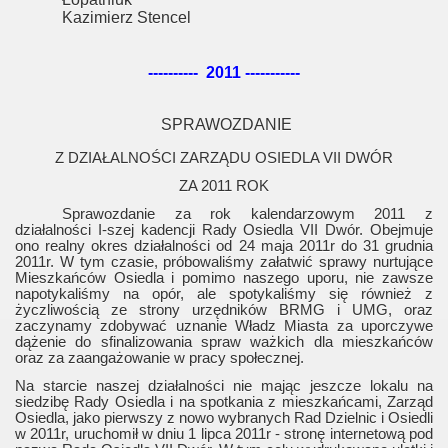
Kazimierz Stencel
---------- 2011 -----------
SPRAWOZDANIE
Z DZIAŁALNOŚCI ZARZĄDU OSIEDLA VII DWÓR
ZA 2011 ROK
Sprawozdanie za rok kalendarzowym 2011 z
działalności I-szej kadencji Rady Osiedla VII Dwór. Obejmuje
ono realny okres działalności od 24 maja 2011r do 31 grudnia
2011r. W tym czasie, próbowaliśmy załatwić sprawy nurtujące
Mieszkańców Osiedla i pomimo naszego uporu, nie zawsze
napotykaliśmy na opór, ale spotykaliśmy się również z
życzliwością ze strony urzędników BRMG i UMG, oraz
zaczynamy zdobywać uznanie Władz Miasta za uporczywe
dążenie do sfinalizowania spraw ważkich dla mieszkańców
oraz za zaangażowanie w pracy społecznej.
Na starcie naszej działalności nie mając jeszcze lokalu na
siedzibę Rady Osiedla i na spotkania z mieszkańcami, Zarząd
Osiedla, jako pierwszy z nowo wybranych Rad Dzielnic i Osiedli
w 2011r, uruchomił w dniu 1 lipca 2011r - stronę internetową pod