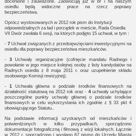
docenione i zauważone. Zaowocują już w br i na naszym
osiedlu będą widoczne prace na rzecz poprawy
bezpieczeństwa.
Oprócz wystosowanych w 2012 rok pism do Instytucji
odpowiedzialnych za ład i porządek w mieście, Rada Osiedla
VII Dwór zwołała 6 sesji, na których podjęto 15 uchwał, w tym :
-
7
Uchwał związanych z przedsięwzięciami inwestycyjnymi na
osiedlu dla poprawy bezpieczeństwa mieszkańców.
-
3
Uchwały organizacyjne (cofnięcie mandatu Radnego i
powołanie w jego miejsce kolejnej osoby z listy kandydatów na
Radnych osiedla z 8 maja 2011 r. oraz uzupełnienie składu
osobowego Komisji rewizyjnej).
-
1
Uchwała główna o podziale środków finansowych na
działalność statutową na 2012 rok oraz -
4
uchwały uchylające
poszczególne punkty uchwały głównej o podziale środków
finansowych w celu wykorzystania ich zgodnie z § 33 pkt 4
obowiązującego Statutu..
Na podstawie informacji uzyskanych od mieszkańców i
potwierdzonych w kilku przypadkach, sporządzono
dokumentacje fotograficzną i filmową z wizji lokalnych. Łącznie
w 2012 r. sporządzono i wysłano 67 pismo do Urzędu Miasta