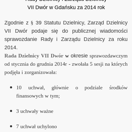
VII Dwór w Gdańsku za 2014 rok
015
Zgodnie z
§
39 Statutu Dzielnicy, Zarząd Dzielnicy
VII Dwór podaje się do publicznej wiadomości
sprawozdanie Rady i Zarządu Dzielnicy za roku
2014.
3
Rada Dzielnicy VII Dwór
w
okresie
sprawozdawczym
od stycznia do grudnia 2014r
-
zwołała 5 sesji na których
podjęła i zorganizowała:
10 uchwał, głównie o podziale środków
finansowych w tym;
3 uchwały ważne
 na III Kadencję 2019 - 2024
7 uchwał uchylono