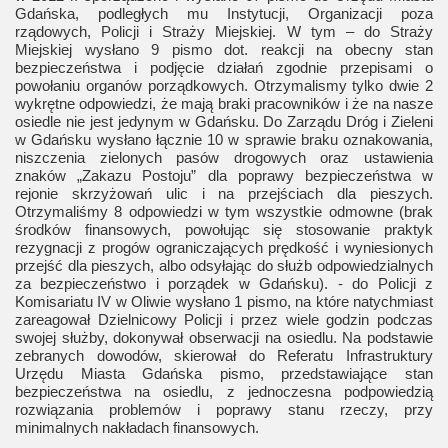
Gdańska, podległych mu Instytucji, Organizacji poza
rządowych, Policji i Straży Miejskiej. W tym – do Straży
Miejskiej wysłano 9 pismo dot. reakcji na obecny stan
bezpieczeństwa i podjęcie działań zgodnie przepisami o
powołaniu organów porządkowych. Otrzymalismy tylko dwie 2
wykrętne odpowiedzi, że mają braki pracowników i że na nasze
osiedle nie jest jedynym w Gdańsku. Do Zarządu Dróg i Zieleni
w Gdańsku wysłano łącznie 10 w sprawie braku oznakowania,
niszczenia zielonych pasów drogowych oraz ustawienia
znaków „Zakazu Postoju” dla poprawy bezpieczeństwa w
rejonie skrzyżowań ulic i na przejściach dla pieszych.
Otrzymaliśmy 8 odpowiedzi w tym wszystkie odmowne (brak
środków finansowych, powołując się stosowanie praktyk
rezygnacji z progów ograniczających prędkość i wyniesionych
przejść dla pieszych, albo odsyłając do służb odpowiedzialnych
za bezpieczeństwo i porządek w Gdańsku). - do Policji z
Komisariatu IV w Oliwie wysłano 1 pismo, na które natychmiast
zareagował Dzielnicowy Policji i przez wiele godzin podczas
swojej służby, dokonywał obserwacji na osiedlu. Na podstawie
zebranych dowodów, skierował do Referatu Infrastruktury
Urzędu Miasta Gdańska pismo, przedstawiające stan
bezpieczeństwa na osiedlu, z jednoczesna podpowiedzią
rozwiązania problemów i poprawy stanu rzeczy, przy
minimalnych nakładach finansowych.