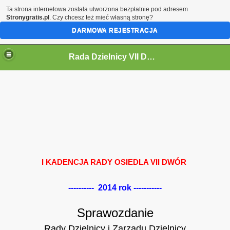
Ta strona internetowa została utworzona bezpłatnie pod adresem
Stronygratis.pl
. Czy chcesz też mieć własną stronę?
DARMOWA REJESTRACJA
Rada Dzielnicy VII Dwór
 IV KADENCJĘ 2024-2029
I KADENCJA RADY OSIEDLA VII DWÓR
i
---------- 2014 rok -----------
Sprawozdanie
Rady Dzielnicy i Zarządu Dzielnicy
ycieczki