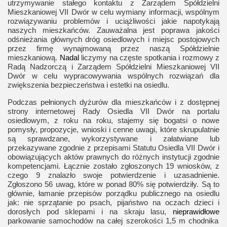
utrzymywanie stałego kontaktu z Zarządem Spółdzielni
Mieszkaniowej VII Dwór w celu wymiany informacji, wspólnym
rozwiązywaniu problemów i uciążliwości jakie napotykają
naszych mieszkańców. Zauważalna jest poprawa jakości
odśnieżania głównych dróg osiedlowych i miejsc postojowych
przez firmę wynajmowaną przez naszą Spółdzielnie
mieszkaniową.
Nadal
liczymy na częste spotkania i rozmowy z
Radą Nadzorczą i Zarządem Spółdzielni Mieszkaniowej VII
Dwór w celu wypracowywania wspólnych rozwiązań dla
zwiększenia bezpieczeństwa i estetki na osiedlu.
Podczas pełnionych dyżurów dla mieszkańców i z dostępnej
strony internetowej Rady Osiedla VII Dwór na portalu
osiedlowym, z roku na roku, stajemy się bogatsi o nowe
pomysły, propozycje, wnioski i cenne uwagi, które skrupulatnie
są sprawdzane, wykorzystywane i załatwiane lub
przekazywane zgodnie z przepisami Statutu Osiedla VII Dwór i
obowiązujących aktów prawnych do różnych instytucji zgodnie
kompetencjami.
Łącznie zostało zgłoszonych 19 wniosków, z
czego 9 znalazło swoje potwierdzenie i uzasadnienie.
Zgłoszono 56 uwag, które w ponad 80% się potwierdziły. Są to
głównie, łamanie przepisów porządku publicznego na osiedlu
jak: nie sprzątanie po psach, pijaństwo na oczach dzieci i
dorosłych pod sklepami i na skraju lasu,
nieprawidłowe
parkowanie samochodów na całej szerokości 1,5 m chodnika