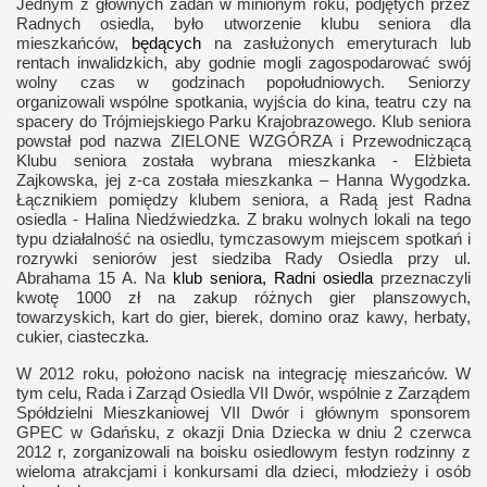
Jednym z głównych zadań w minionym roku, podjętych przez
Radnych osiedla, było utworzenie klubu seniora dla
mieszkańców,
będących
na zasłużonych emeryturach lub
rentach inwalidzkich, aby godnie mogli zagospodarować swój
wolny czas w godzinach popołudniowych. Seniorzy
organizowali wspólne spotkania, wyjścia do kina, teatru czy na
spacery do Trójmiejskiego Parku Krajobrazowego. Klub seniora
powstał pod nazwa ZIELONE WZGÓRZA i Przewodniczącą
Klubu seniora została wybrana mieszkanka - Elżbieta
Zajkowska, jej z-ca została mieszkanka – Hanna Wygodzka.
Łącznikiem pomiędzy klubem seniora, a Radą jest Radna
osiedla - Halina Niedźwiedzka. Z braku wolnych lokali na tego
typu działalność na osiedlu, tymczasowym miejscem spotkań i
rozrywki seniorów jest siedziba Rady Osiedla przy ul.
Abrahama 15 A. Na
klub seniora,
Radni osiedla
przeznaczyli
kwotę 1000 zł na zakup różnych gier planszowych,
towarzyskich, kart do gier, bierek, domino oraz kawy, herbaty,
cukier, ciasteczka.
W 2012 roku, położono nacisk na integrację mieszańców. W
tym celu, Rada i Zarząd Osiedla VII Dwór, wspólnie z Zarządem
Spółdzielni Mieszkaniowej VII Dwór i głównym sponsorem
GPEC w Gdańsku, z okazji Dnia Dziecka w dniu 2 czerwca
2012 r, zorganizowali na boisku osiedlowym festyn rodzinny z
wieloma atrakcjami i konkursami dla dzieci, młodzieży i osób