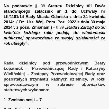
Na podstawie
§ 39
Statutu Dzielnicy VII Dwór
015
stanowiącego załącznik nr 1 do Uchwały nr
LII/1181/14 Rady Miasta Gdańska z dnia 24 kwietnia
2014r. ( Dz. Urz. Woj. Pom. Poz. 2022 z dnia 30 maja
2014r. z późn. Zmianami)
-
§ 39
„Rada i Zarząd do 30
kwietnia każdego roku podają do wiadomości
publicznej sprawozdanie ze swojej działalności za
3
rok ubiegły”
.
Rada dzielnicy pod przewodnictwem Beaty
Łopatniuk – Przewodniczącej Rady i Katarzyny
Wielińskiej – Zastępcy Przewodniczącej Rady oraz
pozostałych trzynastu Radnych dzielnicy, w roku
sprawozdawczym w zakresie obowiązków
statutowych wykonano:
1.
Zwołano sesji – 7
 na III Kadencję 2019 - 2024