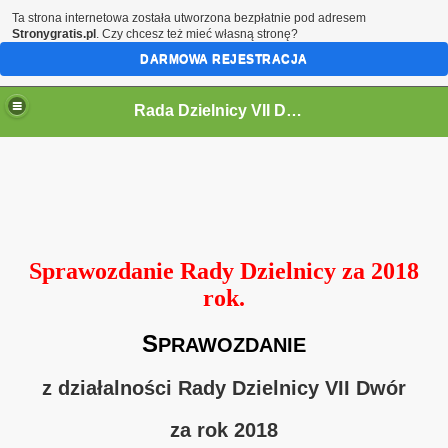
Ta strona internetowa została utworzona bezpłatnie pod adresem
Stronygratis.pl
. Czy chcesz też mieć własną stronę?
DARMOWA REJESTRACJA
Rada Dzielnicy VII Dwór
 IV KADENCJĘ 2024-2029
Sprawozdanie Rady Dzielnicy za 2018
rok.
S
PRAWOZDANIE
i
z działalności Rady Dzielnicy VII Dwór
za rok 2018
ycieczki