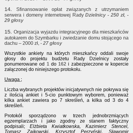
14.
Sfinansowanie opłat związanych z utrzymaniem
serwera i domeny internetowej Rady
Dzielnicy - 250 zł, -
29 głosy
15.
Organizacja wyjazdu integracyjnego dla mieszkańców
autokarem do Szymbarku
i zwiedzanie domu stojącego na
dachu – 2000 zł, -
27 głosy
Wszystkie ankiety na których mieszkańcy oddali swoje
głosy do projektu budżetu Rady Dzielnicy zostały
ponumerowane od
1
do
162
i zabezpieczone w kopercie
załączonej do niniejszego protokołu.
Uwaga ;
Liczba wybranych projektów inicjatywnych nie pokrywa się
z ilością ankiet i 5-cio punktowym wyborem, ponieważ
kilka ankiet zawiera po 7 skreśleń, a kilka od 3 do 4
skreśleń.
Protokół sporządzono w trzech jednobrzmiących
egzemplarzach i jako zgodny ze stanem faktyczny
podpisali;
Elżbieta Kwiatkowska, Kazimierz Stencel,
Tomasz Zajkowski, Krzysztof Perzyński, Sławomir