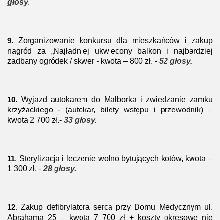
głosy.
Zor
ganizowanie konkursu
dla mieszkańców i zakup
9.
nagród za „Najładniej ukwiecony
balkon i najbardziej
zadbany ogródek / skwer
-
kwota – 800 zł. -
52
głosy.
Wy
jazd autokarem do Malborka i zwiedzanie zamku
10.
krzyżackiego - (autokar, bilety
wstępu i przewodnik) –
kwota 2 700 zł.
-
33
głosy.
Sterylizacja i leczenie wolno bytujących kotów, kwota
–
11
.
1 300 zł.
-
28 głosy.
Zakup defibrylatora serca przy Domu Medycznym ul.
12
.
Abrahama 25 – kwota 7 700 zł +
koszty okresowe nie