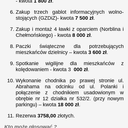
- kwota
1 800 zł
.
Zakup trzech gablot informacyjnych wolno-
stojących (GZDiZ)- kwota
7 500 zł
.
Zakup i montaż 4 ławki z oparciem (Norblina i
Chełmońskiego) - kwota
8 000 zł
.
Paczki świąteczne dla potrzebujących
mieszkańców dzielnicy –
kwota
3 600 zł
.
S
potkanie wigilijne dla mieszkańców z
kolędowaniem - kwota 3
000 zł
.
Wykonanie chodnika po prawej stronie ul.
Abrahama na odcinku od ul. Polanki
i
połączenie z chodnikiem usadowionym w
obrębie nr 12 działka nr 532/2. (przy
nowym
parkingu)
–
kwota
18 000 zł
.
Rezerwa
3758,00
złotych.
Kto może głosować ?