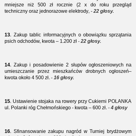
mniejsze niż 500 zł rocznie (2 x do roku przegląd
techniczny
oraz jednorazowe elektrody
, -
22 głosy.
13
.
Za
kup tablic informacyjnych o obowiązku sprzątania
psich odchodów, kwota – 1.200 zł
-
22 głosy.
14
.
Zakup i posadowienie 2 słupów ogłoszeniowych na
umieszczanie
przez mieszkańców drobnych ogłoszeń–
kwota około 4 500 zł
.
-
16 głosy.
15
.
Ustawienie stojaka na rowery przy Cukierni POLANKA
ul. Polanki róg Chełmońskiego
- kwota – 600 zł.
-
4 głosy
16
.
Sfinansowanie zakupu nagród w Turniej brydżowym