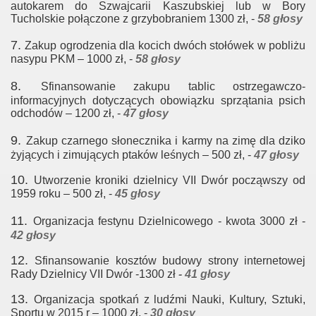
autokarem do Szwajcarii
Kaszubskiej lub w Bory
Tucholskie połączone z grzybobraniem 1300 zł, -
58 głosy
7.
Zakup ogrodzenia dla kocich dwóch stołówek w pobliżu
nasypu PKM – 1000 zł, -
58
głosy
8.
Sfinansowanie zakupu tablic ostrzegawczo-
informacyjnych dotyczących obowiązku
sprzątania psich
odchodów – 1200 zł, -
47 głosy
9.
Zakup czarnego słonecznika i karmy na zimę dla dziko
żyjących i zimujących ptaków
leśnych – 500 zł, -
47 głosy
10.
Utworzenie kroniki dzielnicy VII Dwór począwszy od
1959 roku – 500 zł, -
45 głosy
11.
Organizacja festynu Dzielnicowego - kwota 3000 zł -
42 głosy
12.
Sfinansowanie kosztów budowy strony internetowej
Rady Dzielnicy VII Dwór -1300 zł
- 41 głosy
13.
Organizacja spotkań z ludźmi Nauki, Kultury, Sztuki,
Sportu w 2015 r – 1000 zł, -
30
głosy