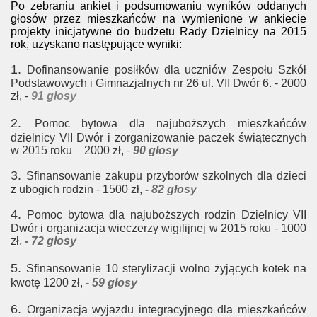
Po zebraniu ankiet i podsumowaniu wyników oddanych
głosów przez mieszkańców na wymienione w ankiecie
projekty inicjatywne do budżetu Rady Dzielnicy na 2015
rok, uzyskano następujące wyniki:
1.
Dofinansowanie posiłków dla uczniów Zespołu Szkół
Podstawowych i Gimnazjalnych
nr 26 ul. VII Dwór 6. - 2000
zł, -
91 głosy
2.
Pomoc bytowa dla najuboższych mieszkańców
dzielnicy VII Dwór i zorganizowanie
paczek świątecznych
w 2015 roku – 2000 zł,
-
90 głosy
3.
Sfinansowanie zakupu przyborów szkolnych dla dzieci
z ubogich rodzin - 1500 zł,
- 82 głosy
4.
Pomoc bytowa dla najuboższych rodzin Dzielnicy VII
Dwór i organizacja wieczerzy
wigilijnej w 2015 roku - 1000
zł,
- 72 głosy
5.
Sfinansowanie 10 sterylizacji wolno żyjących kotek na
kwotę 1200 zł,
-
59 głosy
6.
Organizacja wyjazdu integracyjnego dla mieszkańców