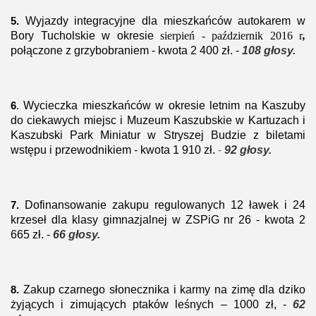
Wyjazdy integracyjne dla mieszkańców autokarem w
5.
Bory Tucholskie w okresie
sierpień -
październik 2016 r
,
połączone z grzybobraniem - kwota 2 400 zł. -
108 głosy.
Wycieczka mieszkańców w okresie letnim na Kaszuby
6
.
do ciekawych miejsc i Muzeum
Kaszubskie w Kartuzach i
Kaszubski Park Miniatur w Stryszej Budzie z biletami
wstępu
i przewodnikiem - kwota
1 910 zł.
-
92 głosy.
Dofinansowanie zakupu regulowanych 12 ławek i 24
7.
krzeseł dla klasy gimnazjalnej w
ZSPiG nr 26 - kwota 2
665 zł. -
66 głosy.
Zakup czarnego słonecznika i karmy na zimę dla dziko
8.
żyjących i zimujących ptaków
leśnych – 1000 zł, -
62