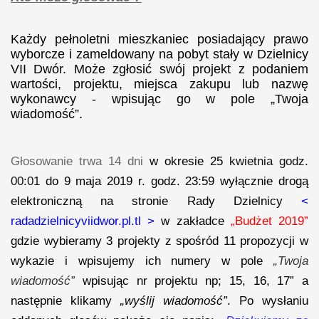
Każdy pełnoletni mieszkaniec posiadający prawo
wyborcze i zameldowany na pobyt stały w Dzielnicy
VII Dwór. Może zgłosić swój projekt z podaniem
wartości, projektu, miejsca zakupu lub nazwę
wykonawcy - wpisując go w pole „Twoja
wiadomość”.
Głosowanie trwa 14 dni
w okresie
25
kwietnia
godz.
00:01
do
9 maja 2019 r.
godz. 23:59 wyłącznie drogą
elektroniczną na stronie Rady Dzielnicy
<
radadzielnicyviidwor.pl.tl >
w zakładce
„Budżet 2019”
gdzie
wybieramy
3
projekty z spośród
11
propozycji w
wykazie i wpisujemy ich numery w pole
„Twoja
wiadomość”
wpisując nr projektu np; 15, 16, 17” a
następnie klikamy
„wyślij wiadomość”
. Po wysłaniu