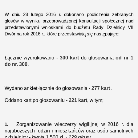
W
dniu 29 lutego 2016 r. dokonano podliczenia
zebranych
głosów w wyniku przeprowadzonej konsultacji społecznej nad
przedstawionymi wnioskami do budżetu Rady Dzielnicy VII
Dwór na rok 2016 r.
, które przedstawiają się następująco
;
Łącznie wydrukowano -
300 kart
do głosowania
od nr 1
do nr. 300.
Wydano ankiet
łącznie do głosowania -
277
kart
.
Oddano kart po głosowaniu -
221 kart
,
w tym;
Zorganizowanie wieczerzy wigilijnej
w 2016 r.
dla
1.
najuboższych rodzin i mieszkańców
oraz osób samotnych
z dzielnicy - kwota 1 500 zł.
-
129 głosy
.