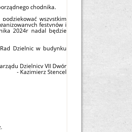
ę porządnego chodnika.
nę podziękować wszystkim
organizowanych
festynów i
nika 2024r nadal będzie
 Rad Dzielnic w budynku
arządu Dzielnicy VII Dwór
-
Kazimierz Stencel
z.