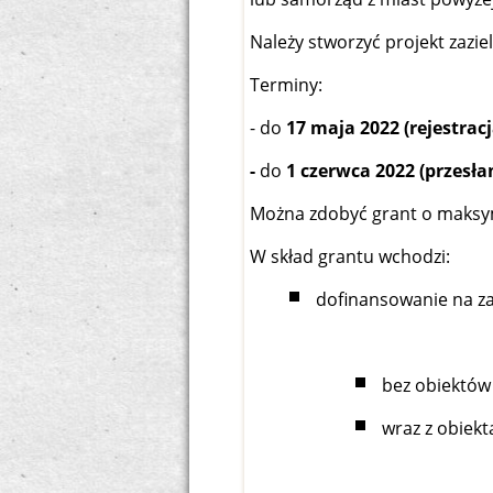
Należy stworzyć projekt zazi
Terminy:
- do
17 maja 2022 (rejestrac
-
do
1 czerwca 2022 (przesł
Można zdobyć grant o maksy
W skład grantu wchodzi:
dofinansowanie na za
bez obiektów 
wraz z obiekt