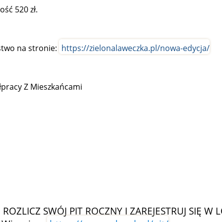
ść 520 zł.
stwo na stronie:
https://zielonalaweczka.pl/nowa-edycja/
ółpracy Z Mieszkańcami
,
ROZLICZ SWÓJ PIT ROCZNY I ZAREJESTRUJ SIĘ W LO