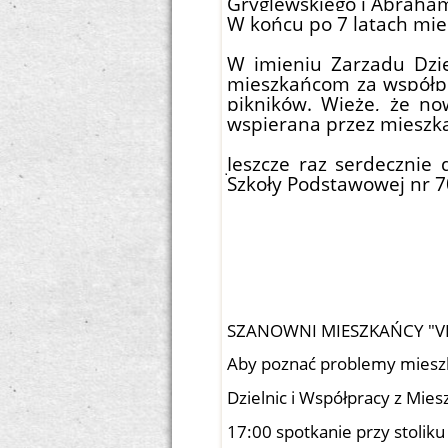
Gryglewskiego i Abraha
W końcu po 7 latach mies
W imieniu Zarządu Dzi
mieszkańcom za współpr
pikników. Wieżę, że n
wspierana przez mieszka
Jeszcze raz serdecznie 
Szkoły Podstawowej nr 70
SZANOWNI MIESZKAŃCY "V
Aby poznać problemy mieszk
Dzielnic i Współpracy z Mie
17:00 spotkanie przy stoliku