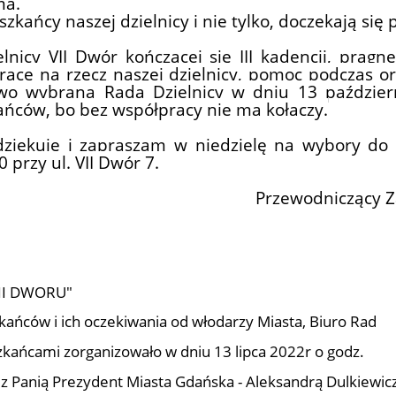
ma.
zkańcy naszej dzielnicy i nie tylko, doczekają si
elnicy VII Dwór
kończącej się
III kadencji, prag
acę na rzecz naszej dzielnicy, pomoc podczas 
owo wybrana Rada Dzielnicy w dniu 13 paździer
ńców, bo bez współpracy nie ma kołaczy.
dziękuję
i zapraszam w niedzielę na wybory do
 przy ul. VII Dwór 7.
Przewodniczący Z
II DWORU"
ańców i ich oczekiwania od włodarzy Miasta, Biuro Rad
szkańcami zorganizowało w dniu 13 lipca 2022r o godz.
 z Panią Prezydent Miasta Gdańska - Aleksandrą Dulkiewic