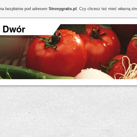
ona bezpłatnie pod adresem
Stronygratis.pl
. Czy chcesz też mieć własną st
I Dwór