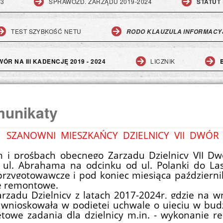
23
SPRAWOZD. ZARZĄDU 2019-2024
STATUT 
TEST SZYBKOŚĆ NETU
RODO KLAUZULA INFORMACY
ÓR NA III KADENCJĘ 2019 - 2024
LICZNIK
munikaty
SZANOWNI MIESZKAŃCY DZIELNICY VII DWÓR
ch i prośbach obecnego Zarządu Dzielnicy
VII Dw
 ul. Abrahama na odcinku od ul. Polanki do L
przygotowawcze i pod koniec miesiąca październi
ce remontowe.
Zarządu Dzielnicy
z
latach 2017-2024r, gdzie na wn
 wnioskowała w podjętej uchwale o ujęci
u
w budż
tetowe zadania
dla dzielnicy
m.in.
- wyko
nani
e
re