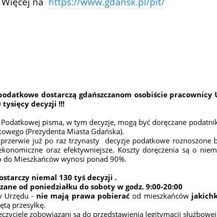
Więcej na
https://www.gdansk.pl/pit/
podatkowe dostarczą gdańszczanom osobiście pracownicy 
0
tysięcy decyzji !!!
i Podatkowej pisma, w tym decyzje, mogą być doręczane podatn
owego (Prezydenta Miasta Gdańska).
 przerwie już po raz
trzynasty
decyzje podatkowe roznoszone b
 ekonomiczne oraz efektywniejsze. Koszty doręczenia są o niem
io do Mieszkańców wynosi ponad 90%.
ostarczy niemal 1
30
tyś decyzji .
zane od poniedziałku do soboty w godz.
9
:00-20:00
y Urzędu -
nie mają prawa pobierać
od mieszkańców
jakich
ętą przesyłkę.
czyciele zobowiązani są do przedstawienia legitymacji służbowej