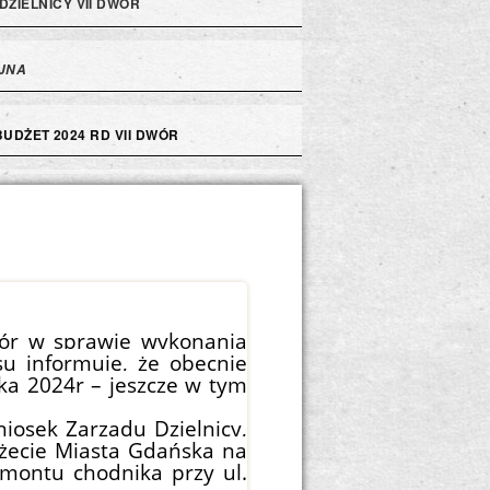
DZIELNICY VII DWÓR
JNA
BUDŻET 2024 RD VII DWÓR
ór w sprawie
wykonania
asu
informuję, że
obecnie
ka 2024r – jeszcze w tym
iosek Zarządu Dzielnicy,
ecie Miasta Gdańska na
montu chodnika przy ul.