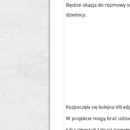
Będzie okazja do rozmowy o
dzielnicy.
Rozpoczęła się kolejna VIII ed
W projekcie mogą brać udział
lub samorząd z miast powyżej