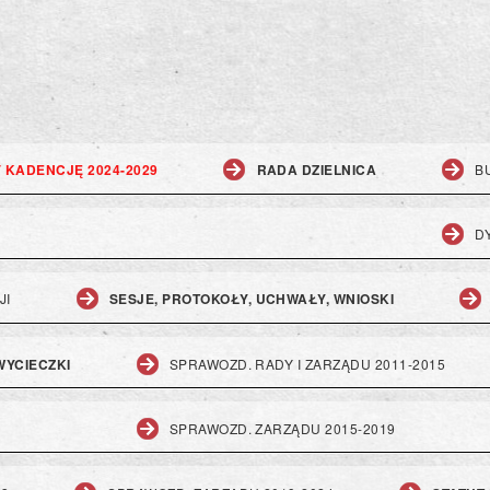
V KADENCJĘ 2024-2029
RADA DZIELNICA
B
D
JI
SESJE, PROTOKOŁY, UCHWAŁY, WNIOSKI
 WYCIECZKI
SPRAWOZD. RADY I ZARZĄDU 2011-2015
SPRAWOZD. ZARZĄDU 2015-2019