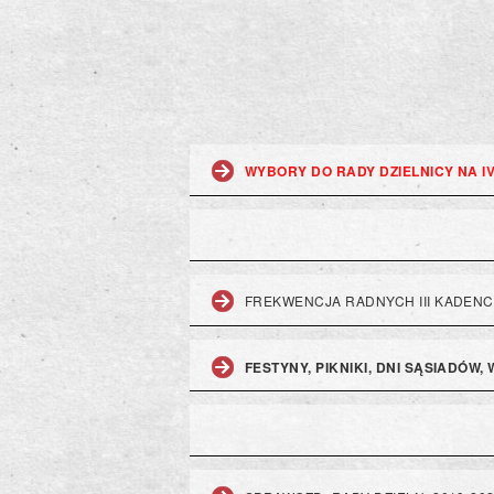
WYBORY DO RADY DZIELNICY NA I
FREKWENCJA RADNYCH III KADENC
FESTYNY, PIKNIKI, DNI SĄSIADÓW,