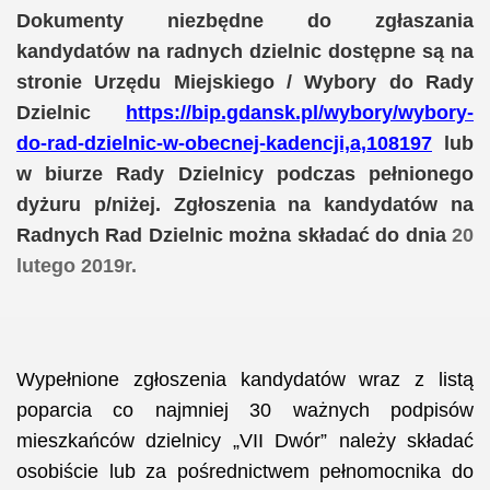
Dokumenty niezbędne do zgłaszania
kandydatów na radnych dzielnic dostępne są na
stronie Urzędu Miejskiego / Wybory do Rady
Dzielnic
https://bip.gdansk.pl/wybory/wybory-
do-rad-dzielnic-w-obecnej-kadencji,a,108197
lub
w biurze Rady Dzielnicy podczas pełnionego
dyżuru p/niżej. Zgłoszenia na kandydatów na
Radnych Rad Dzielnic można składać do dnia
20
lutego
2019r
.
Wypełnione zgłoszenia kandydatów wraz z listą
poparcia co najmniej 30 ważnych podpisów
mieszkańców dzielnicy „VII Dwór” należy składać
osobiście lub za pośrednictwem pełnomocnika do