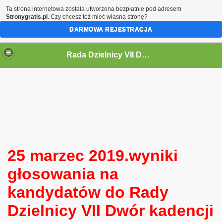
Ta strona internetowa została utworzona bezpłatnie pod adresem
Stronygratis.pl
. Czy chcesz też mieć własną stronę?
DARMOWA REJESTRACJA
Rada Dzielnicy VII Dwór
 IV KADENCJĘ 2024-2029
25 marzec 2019.w
yniki
głosowania na
i
kandydatów do Rady
Dzielnicy VII Dwór kadencji
ycieczki