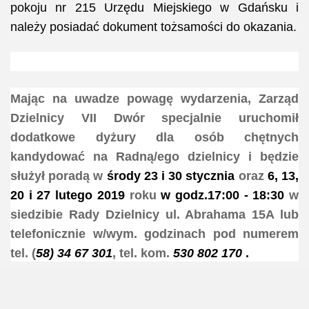
pokoju nr 215 Urzędu Miejskiego w Gdańsku i
należy posiadać dokument tożsamości do okazania.
Mając na uwadze powagę wydarzenia, Zarząd
Dzielnicy VII Dwór specjalnie uruchomił
dodatkowe dyżury dla osób chętnych
kandydować na Radną/ego dzielnicy i będzie
służył poradą w
środy
23 i 30 stycznia
oraz
6, 13,
20 i 27 lutego 2019
roku
w godz.17:00 - 18:30
w
siedzibie Rady Dzielnicy ul. Abrahama 15A lub
telefonicznie w/wym. godzinach pod numerem
tel. (
58) 34 67 301
, tel. kom.
530 802 170
.