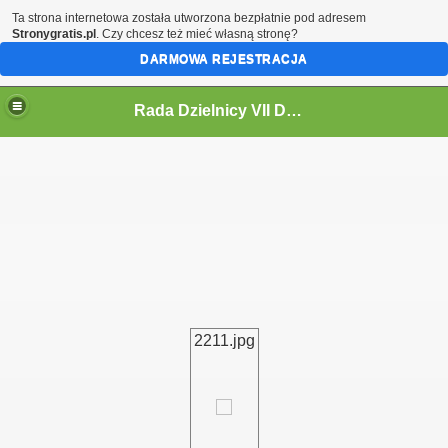
Ta strona internetowa została utworzona bezpłatnie pod adresem
Stronygratis.pl
. Czy chcesz też mieć własną stronę?
DARMOWA REJESTRACJA
Rada Dzielnicy VII Dwór
 IV KADENCJĘ 2024-2029
2211.jpg
i
ycieczki