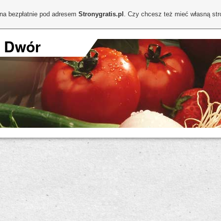
ona bezpłatnie pod adresem
Stronygratis.pl
. Czy chcesz też mieć własną st
I Dwór