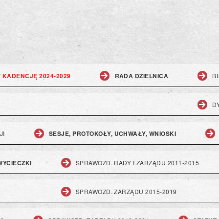
V KADENCJĘ 2024-2029
RADA DZIELNICA
B
D
JI
SESJE, PROTOKOŁY, UCHWAŁY, WNIOSKI
 WYCIECZKI
SPRAWOZD. RADY I ZARZĄDU 2011-2015
SPRAWOZD. ZARZĄDU 2015-2019