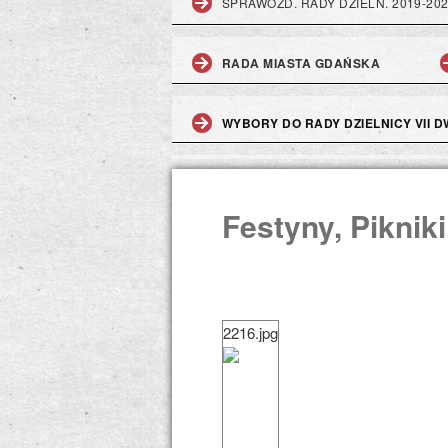
SPRAWOZD. RADY DZIELN. 2019-20
RADA MIASTA GDAŃSKA
WYBORY DO RADY DZIELNICY VII DW
Festyny, Piknik
2216.jpg