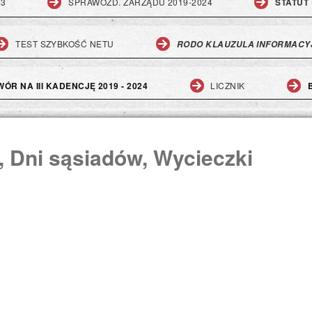
23
SPRAWOZD. ZARZĄDU 2019-2024
STATUT 
TEST SZYBKOŚĆ NETU
RODO KLAUZULA INFORMACY
ÓR NA III KADENCJĘ 2019 - 2024
LICZNIK
i, Dni sąsiadów, Wycieczki