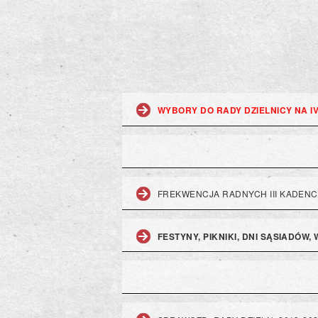
WYBORY DO RADY DZIELNICY NA I
FREKWENCJA RADNYCH III KADENC
FESTYNY, PIKNIKI, DNI SĄSIADÓW,