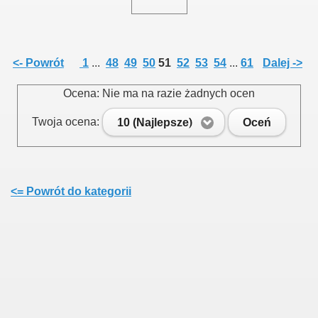
015
<- Powrót
1
...
48
49
50
51
52
53
54
...
61
Dalej ->
Ocena: Nie ma na razie żadnych ocen
3
Twoja ocena:
10 (Najlepsze)
Oceń
<= Powrót do kategorii
 na III Kadencję 2019 - 2024