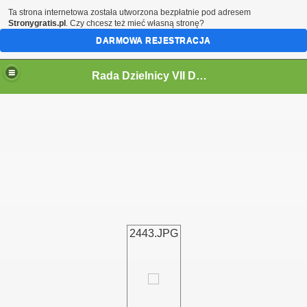
Ta strona internetowa została utworzona bezpłatnie pod adresem
Stronygratis.pl
. Czy chcesz też mieć własną stronę?
DARMOWA REJESTRACJA
Rada Dzielnicy VII Dwór
 IV KADENCJĘ 2024-2029
2443.JPG
i
ycieczki