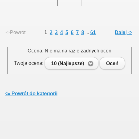
015
<-Powrót
1
2
3
4
5
6
7
8
...
61
Dalej ->
Ocena: Nie ma na razie żadnych ocen
3
Twoja ocena:
10 (Najlepsze)
Oceń
<= Powrót do kategorii
 na III Kadencję 2019 - 2024