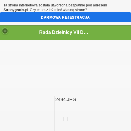
Ta strona internetowa została utworzona bezpłatnie pod adresem
Stronygratis.pl
. Czy chcesz też mieć własną stronę?
DARMOWA REJESTRACJA
Rada Dzielnicy VII Dwór
 IV KADENCJĘ 2024-2029
2494.JPG
i
ycieczki