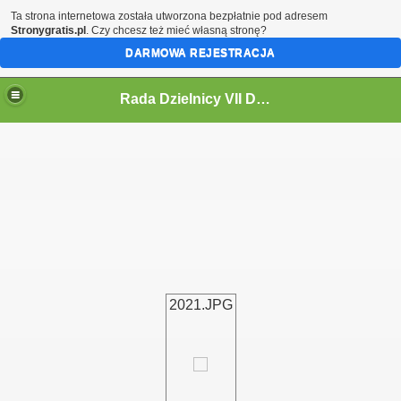
Ta strona internetowa została utworzona bezpłatnie pod adresem
Stronygratis.pl
. Czy chcesz też mieć własną stronę?
DARMOWA REJESTRACJA
Rada Dzielnicy VII Dwór
 IV KADENCJĘ 2024-2029
2021.JPG
i
ycieczki