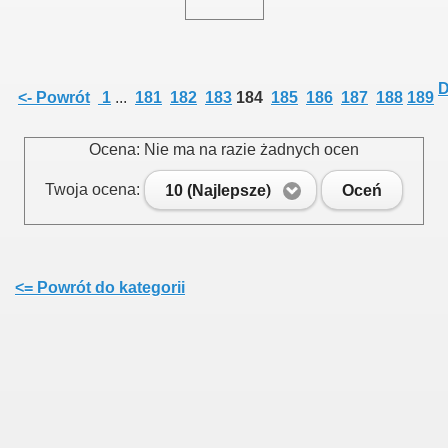
015
D
<- Powrót
1
...
181
182
183
184
185
186
187
188
189
Ocena: Nie ma na razie żadnych ocen
3
Twoja ocena:
10 (Najlepsze)
Oceń
<= Powrót do kategorii
 na III Kadencję 2019 - 2024