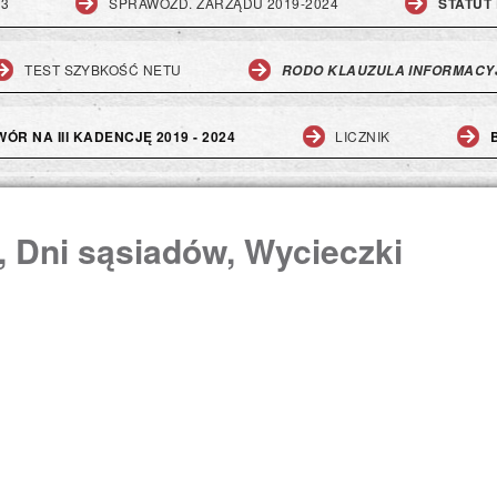
23
SPRAWOZD. ZARZĄDU 2019-2024
STATUT 
TEST SZYBKOŚĆ NETU
RODO KLAUZULA INFORMACY
ÓR NA III KADENCJĘ 2019 - 2024
LICZNIK
i, Dni sąsiadów, Wycieczki