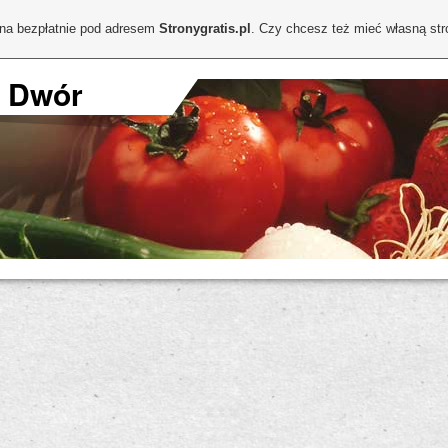
ona bezpłatnie pod adresem
Stronygratis.pl
. Czy chcesz też mieć własną st
I Dwór