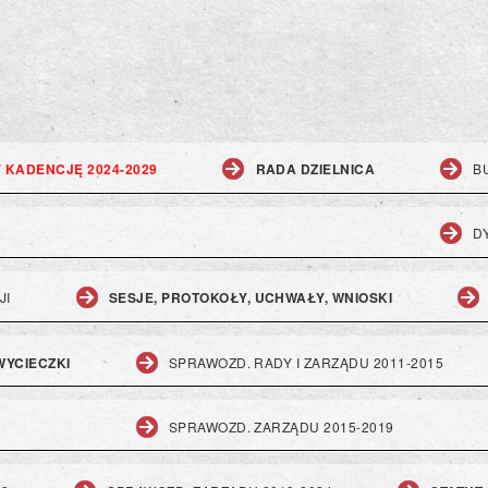
V KADENCJĘ 2024-2029
RADA DZIELNICA
B
D
JI
SESJE, PROTOKOŁY, UCHWAŁY, WNIOSKI
 WYCIECZKI
SPRAWOZD. RADY I ZARZĄDU 2011-2015
SPRAWOZD. ZARZĄDU 2015-2019