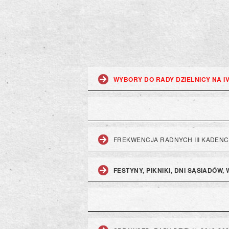
WYBORY DO RADY DZIELNICY NA I
FREKWENCJA RADNYCH III KADENC
FESTYNY, PIKNIKI, DNI SĄSIADÓW,