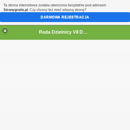
Ta strona internetowa została utworzona bezpłatnie pod adresem
Stronygratis.pl
. Czy chcesz też mieć własną stronę?
DARMOWA REJESTRACJA
Rada Dzielnicy VII Dwór
 IV KADENCJĘ 2024-2029
i
ycieczki