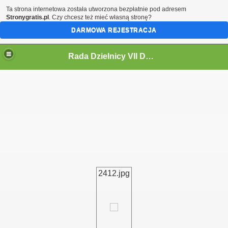
Ta strona internetowa została utworzona bezpłatnie pod adresem
Stronygratis.pl
. Czy chcesz też mieć własną stronę?
DARMOWA REJESTRACJA
Rada Dzielnicy VII Dwór
 IV KADENCJĘ 2024-2029
2412.jpg
i
ycieczki