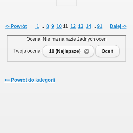
015
<- Powrót
1
...
8
9
10
11
12
13
14
...
91
Dalej ->
Ocena: Nie ma na razie żadnych ocen
3
Twoja ocena:
10 (Najlepsze)
Oceń
<= Powrót do kategorii
 na III Kadencję 2019 - 2024