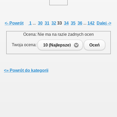
015
<- Powrót
1
...
30
31
32
33
34
35
36
...
142
Dalej ->
Ocena: Nie ma na razie żadnych ocen
3
Twoja ocena:
10 (Najlepsze)
Oceń
<= Powrót do kategorii
 na III Kadencję 2019 - 2024