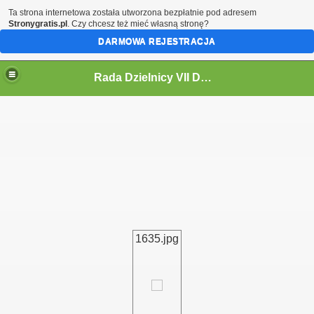
Ta strona internetowa została utworzona bezpłatnie pod adresem
Stronygratis.pl
. Czy chcesz też mieć własną stronę?
DARMOWA REJESTRACJA
Rada Dzielnicy VII Dwór
 IV KADENCJĘ 2024-2029
1635.jpg
i
ycieczki