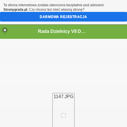
Ta strona internetowa została utworzona bezpłatnie pod adresem
Stronygratis.pl
. Czy chcesz też mieć własną stronę?
DARMOWA REJESTRACJA
Rada Dzielnicy VII Dwór
 IV KADENCJĘ 2024-2029
1147.JPG
i
ycieczki