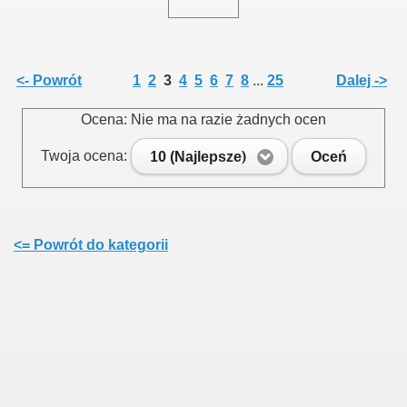
015
<- Powrót
1
2
3
4
5
6
7
8
...
25
Dalej ->
Ocena: Nie ma na razie żadnych ocen
3
Twoja ocena:
10 (Najlepsze)
Oceń
<= Powrót do kategorii
 na III Kadencję 2019 - 2024