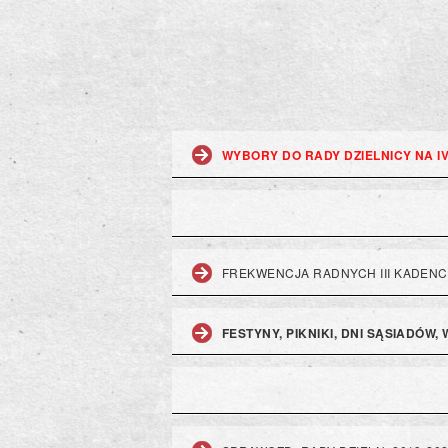
WYBORY DO RADY DZIELNICY NA I
FREKWENCJA RADNYCH III KADENC
FESTYNY, PIKNIKI, DNI SĄSIADÓW,