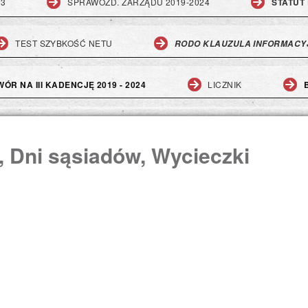
23
SPRAWOZD. ZARZĄDU 2019-2024
STATUT 
TEST SZYBKOŚĆ NETU
RODO KLAUZULA INFORMACY
ÓR NA III KADENCJĘ 2019 - 2024
LICZNIK
i, Dni sąsiadów, Wycieczki