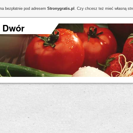
ona bezpłatnie pod adresem
Stronygratis.pl
. Czy chcesz też mieć własną st
I Dwór