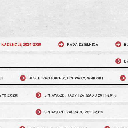
V KADENCJĘ 2024-2029
RADA DZIELNICA
B
D
JI
SESJE, PROTOKOŁY, UCHWAŁY, WNIOSKI
 WYCIECZKI
SPRAWOZD. RADY I ZARZĄDU 2011-2015
SPRAWOZD. ZARZĄDU 2015-2019