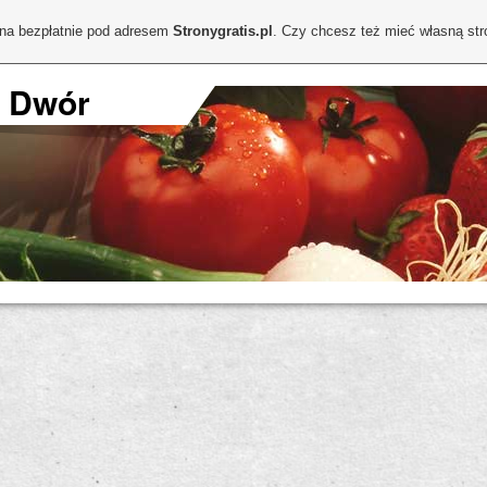
ona bezpłatnie pod adresem
Stronygratis.pl
. Czy chcesz też mieć własną st
I Dwór