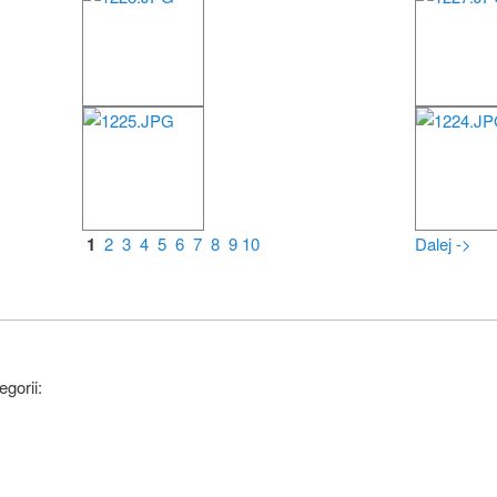
1
2
3
4
5
6
7
8
9
10
Dalej ->
egorii: