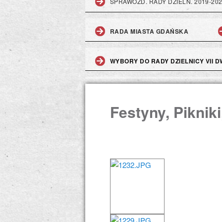
SPRAWOZD. RADY DZIELN. 2019-20
RADA MIASTA GDAŃSKA
WYBORY DO RADY DZIELNICY VII DW
Festyny, Piknik