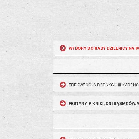
WYBORY DO RADY DZIELNICY NA I
FREKWENCJA RADNYCH III KADENC
FESTYNY, PIKNIKI, DNI SĄSIADÓW,