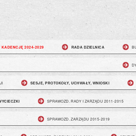
V KADENCJĘ 2024-2029
RADA DZIELNICA
B
D
JI
SESJE, PROTOKOŁY, UCHWAŁY, WNIOSKI
 WYCIECZKI
SPRAWOZD. RADY I ZARZĄDU 2011-2015
SPRAWOZD. ZARZĄDU 2015-2019